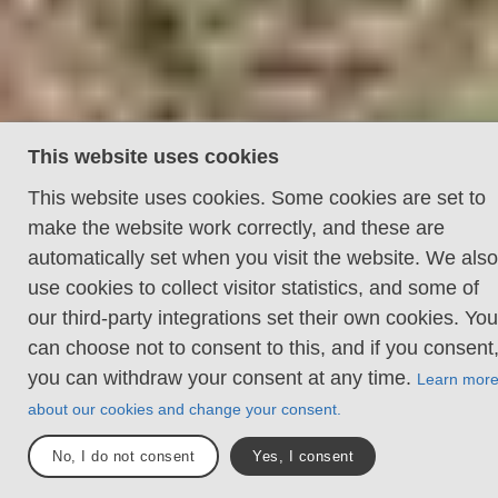
This website uses cookies
Djursjöleden
This website uses cookies. Some cookies are set to
En vandringsled för dig som vill prova på friluftsliv.
make the website work correctly, and these are
Djursjöleden tar dig förbi tio sjöar på en rundslinga i
Bunketorps friluftsområde. Här finns vindskydd du
automatically set when you visit the website. We also
kan övernatta i och flera grill- och rastplatser. Det
use cookies to collect visitor statistics, and some of
går även utmärkt att kombinera delar av
our third-party integrations set their own cookies. You
Djursjöleden med något av de motionsspår som
can choose not to consent to this, and if you consent
finns i området.
you can withdraw your consent at any time.
Learn mor
about our cookies and change your consent.
No, I do not consent
Yes, I consent
Lena Martinsson